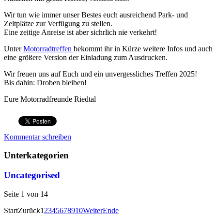
Wir tun wie immer unser Bestes euch ausreichend Park- und
Zeltplätze zur Verfügung zu stellen.
Eine zeitige Anreise ist aber sichrlich nie verkehrt!
Unter
Motorradtreffen
bekommt ihr in Kürze weitere Infos und auch
eine größere Version der Einladung zum Ausdrucken.
Wir freuen uns auf Euch und ein unvergessliches Treffen 2025!
Bis dahin: Droben bleiben!
Eure Motorradfreunde Riedtal
Kommentar schreiben
Unterkategorien
Uncategorised
Seite 1 von 14
Start
Zurück
1
2
3
4
5
6
7
8
9
10
Weiter
Ende